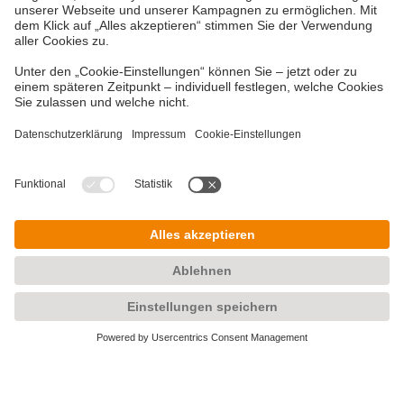
Vielzahl an Fördermitteln
Eine Förderung Ihres Projektes kann, je nach
Förderbedingungen, über viele verschiedene
Wege möglich sein. Neben den Bundes- und
Landesförderinstituten können Fördermittel des
Bundesamtes für Wirtschaft und
Ausfuhrkontrolle (BAFA) oder der Städte und
Gemeinden in Frage kommen.
Copyright © 2026 DZ BANK AG, Frankfurt am
Main
Impressum
Datenschutzhinweise
Rechtliche Hinweise