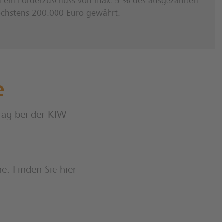
h ein Förderzuschuss von max. 5 % des ausgezahlten
öchstens 200.000 Euro gewährt.
e
rag bei der KfW
e. Finden Sie hier