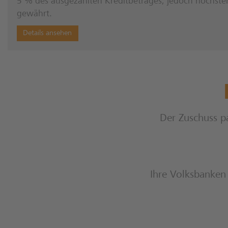
5 % des ausgezahlten Kreditbetrages, jedoch höchst
gewährt.
Details ansehen
Der Zuschuss p
Ihre Volksbanken 