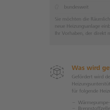
Elektromobilität im Unternehmen
bundesweit
FördermittelFinder Digitalisierung &
Innovation
Sie möchten die Räumlichk
neue Heizungsanlage einba
Ihr Vorhaben, der direkt
Was wird ge
Gefördert wird d
Heizungsunterstü
für folgende Hei
Wärmepumpe- 
Brennstoffzell