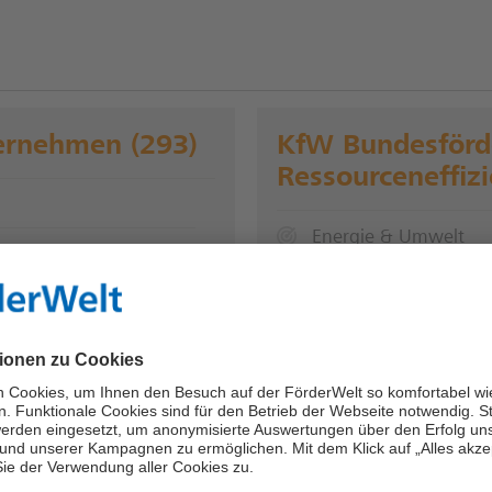
ernehmen (293)
KfW Bundesförde
Ressourceneffizi
Energie & Umwelt
Darlehen mit Tilgung
bundesweit
bis zu 100 Mio. Euro
ringerung, Vermeidung
günstigen Kredit bis zu
Die KfW fördert Investit
Wärmeeffizienz, die zu e
Umstellung auf erneuerb