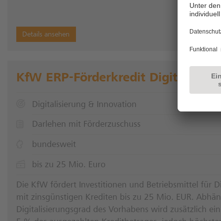
Details ansehen
KfW ERP-Förderkredit Digitalisier
Digitalisierung & Innovation
Darlehen mit Förderzuschuss
bundesweit
bis zu 25 Mio. Euro
Die KfW fördert Investitionen und Betriebsmittel für D
mit zinsgünstigen Krediten bis zu 25 Mio. EUR. Abhä
Digitalisierungsgrad des Vorhabens wird zusätzlich ei