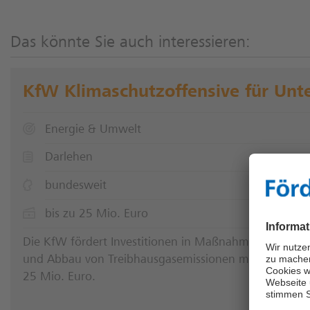
Das könnte Sie auch interessieren:
KfW Klimaschutzoffensive für Unt
Energie & Umwelt
Darlehen
bundesweit
bis zu 25 Mio. Euro
Die KfW fördert Investitionen in Maßnahmen zur Ver
und Abbau von Treibhausgasemissionen mit einem zins
25 Mio. Euro.