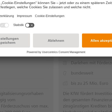
einem zinsgünstigen Kred
von bis zu 60 % der förde
Details ansehen
ung (511/512)
KfW ERP-Förderk
Digitalisierung & Inn
Darlehen mit Förderz
bundesweit
bis zu 25 Mio. Euro
igitalisierungsvorhaben
Die KfW fördert Investiti
ngig vom
den gesamten Finanzieru
n Förderzuschuss von max.
zinsgünstigen Krediten bi