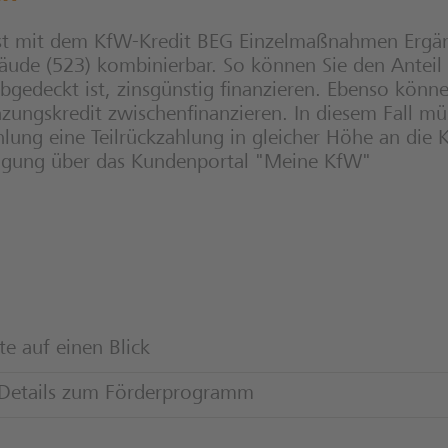
ist mit dem KfW-Kredit BEG Einzelmaßnahmen Ergän
de (523) kombinierbar. So können Sie den Anteil d
bgedeckt ist, zinsgünstig finanzieren. Ebenso könn
zungskredit zwischen­finanzieren. In diesem Fall mü
lung eine Teil­rück­zahlung in gleicher Höhe an di
agung über das Kundenportal "Meine KfW"
e auf einen Blick
n Details zum Förderprogramm