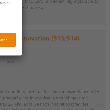
it bis zu 100 Mio. Euro und einem Tilgungszuschuss
rfähigen Investitionsko
redit Innovation (513/514)
ovation
uschuss
onen und Betriebsmittel für Innovationsvorhaben oder
ngsbedarf eines innovativen Unternehmens mit
s zu 25 Mio. Euro. Je nach Innovationsgrad des