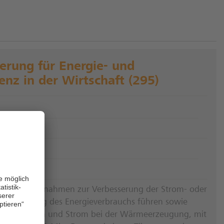
rung für Energie- und
enz in der Wirtschaft (295)
szuschuss
ionen in Maßnahmen zur Verbesserung der Strom- oder
iner Senkung des Energieverbrauchs führen sowie
are Energien und Strom bei der Wärmeerzeugung, mit