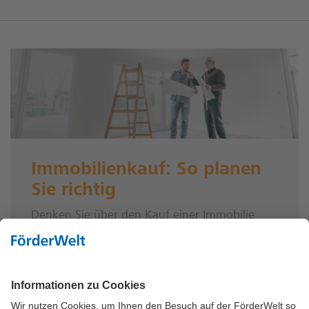
Immobilienkauf: So planen
Sie richtig
Denken Sie über den Kauf einer Immobilie
nach? Dann sollten Sie dieses Vorhaben genau
planen. Denn auf dem Weg bis zum eigenen
Haus oder der eigenen Wohnung lauern
zahlreiche Stolpersteine. Daher ist eine gute
Planung unerlässlich.