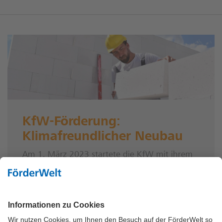
KfW-Förderung:
Klimafreundlicher Neubau
Am 1. März 2023 startete die KfW mit ihrem
Förderprogramm „Klimafreundlicher Neubau“.
Die Förderung zielt auf Neubauvorhaben ab,
die den KfW-Effizienzhaus-Standard 40
erfüllen, auf erneuerbare Energien zur
Wärmeerzeugung setzen und eine geringe